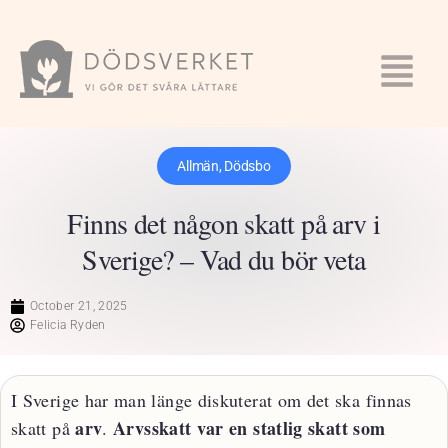
Allmän
,
Dödsbo
Finns det någon skatt på arv i
Sverige? – Vad du bör veta
October 21, 2025
Felicia Ryden
I Sverige har man länge diskuterat om det ska finnas
arv
Arvsskatt var en statlig skatt som
skatt på
.