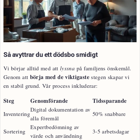
Så avyttrar du ett dödsbo smidigt
Vi börjar alltid med att
lyssna
på familjens önskemål.
börja med de viktigaste
Genom att
stegen skapar vi
en stabil grund. Vår process inkluderar:
Steg
Genomförande
Tidssparande
Digital dokumentation av
Inventering
50% snabbare
alla föremål
Expertbedömning av
Sortering
3-5 arbetsdagar
värde och användning