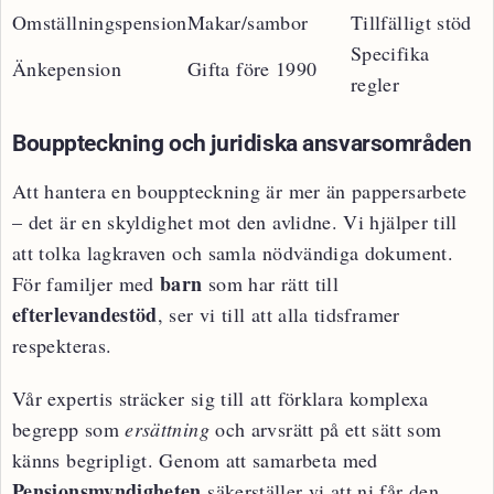
Omställningspension
Makar/sambor
Tillfälligt stöd
Specifika
Änkepension
Gifta före 1990
regler
Bouppteckning och juridiska ansvarsområden
Att hantera en bouppteckning är mer än pappersarbete
– det är en skyldighet mot den avlidne. Vi hjälper till
att tolka lagkraven och samla nödvändiga dokument.
barn
För familjer med
som har rätt till
efterlevandestöd
, ser vi till att alla tidsframer
respekteras.
Vår expertis sträcker sig till att förklara komplexa
begrepp som
ersättning
och arvsrätt på ett sätt som
känns begripligt. Genom att samarbeta med
Pensionsmyndigheten
säkerställer vi att ni får den