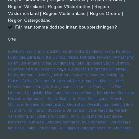
Region Värmland | Region Västerbotten | Region
Västernorrland | Region Västmanland | Region Örebro |
Region Östergötland
Får man tömma dödsbo innan bouppteckningen?
Orter
Göteborg,
Eskilstuna,
Stockholms,
Botkyrka,
Danderyd,
Ekerö,
Haninge,
Huddinge,
Järfälla,
Kista,
Lidingö,
Nacka,
Norrtälje,
Nykvarn,
Nynäshamn,
Salem,
Sollentuna,
Solna,
Sundbyberg,
Täby,
Upplands
Väsby,
Värmdö,
Österåker,
Västra Götalands län
,
Ale,
Alingsås,
Bengtsfors,
Bollebygd,
Borås,
Brämhult,
Dals-Ed
,
Dalsjöfors,
Dalstorp,
Essunga,
Falköping,
Götene,
Gråbo,
Grästorp,
Grundsund,
Herrljunga,
Hindås,
Hjo,
Hönö,
Härryda,
Kinna,
Kungälv,
Kungshamn,
Lerum,
Lidköping,
Lilla Edet,
Lindome,
Ljungskile,
Marstrand,
Mellerud,
Mölndal,
Mölnlycke,
Munkedal,
Nossebro,
Sjömarken,
Skara,
Skärhamn,
Skee,
Skillingaryd,
Skövde,
Skultorp,
Smögen,
Stenungsund,
Strömstad,
Svensljunga,
Tanum,
Tibro,
Tidaholm,
Trollhättan,
Uddevalla,
Ulricehamn,
Vara,
Vårgårda,
Vargön,
Vänersborg,
Bohuslän, Grundsund,
Hönö,
Kungshamn,
Ljungskile,
Marstrand,
Munkedal,
Smögen,
Stenungsund,
Strömstad,
Jönköpings
län,
Eksjö,
Habo,
Jönköping,
Skillingaryd,
Östergötlands län,
Åtvidaberg,
Boxholm,
Finspång,
Kinda,
Kisa,
Linköping,
Mjölby,
Motala,
Söderköping,