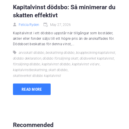
Kapitalvinst dödsbo: Så minimerar du
skatten effektivt
Felicia Ryden
May 27, 2026
Kapitalvinst i ett dödsbo uppstår när tillgångar som bostäder,
aktier eller fonder säljs till ett högre pris än de anskaffades för.
Dödsboet beskattas för denna vinst,...
arvsskatt dödsbo
,
beskattning dödsbo
,
bouppteckning kapitalvinst
,
dödsbo deklaration
,
dödsbo försäljning skatt
,
dödsverket kapitalvinst
,
försäljning dödsbo
,
kapitalvinst dödsbo
,
kapitalvinst vid arv
,
kapitalvinstbeskattning
,
skatt dödsbo
,
skatteverket dödsbo kapitalvinst
READ MORE
Recommended