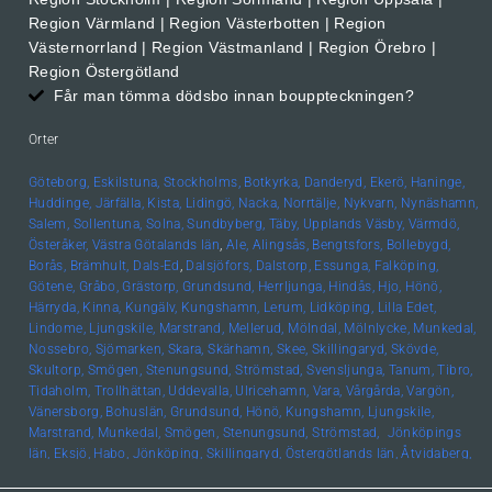
Region Värmland | Region Västerbotten | Region
Västernorrland | Region Västmanland | Region Örebro |
Region Östergötland
Får man tömma dödsbo innan bouppteckningen?
Orter
Göteborg,
Eskilstuna,
Stockholms,
Botkyrka,
Danderyd,
Ekerö,
Haninge,
Huddinge,
Järfälla,
Kista,
Lidingö,
Nacka,
Norrtälje,
Nykvarn,
Nynäshamn,
Salem,
Sollentuna,
Solna,
Sundbyberg,
Täby,
Upplands
Väsby,
Värmdö,
Österåker,
Västra Götalands län
,
Ale,
Alingsås,
Bengtsfors,
Bollebygd,
Borås,
Brämhult,
Dals-Ed
,
Dalsjöfors,
Dalstorp,
Essunga,
Falköping,
Götene,
Gråbo,
Grästorp,
Grundsund,
Herrljunga,
Hindås,
Hjo,
Hönö,
Härryda,
Kinna,
Kungälv,
Kungshamn,
Lerum,
Lidköping,
Lilla Edet,
Lindome,
Ljungskile,
Marstrand,
Mellerud,
Mölndal,
Mölnlycke,
Munkedal,
Nossebro,
Sjömarken,
Skara,
Skärhamn,
Skee,
Skillingaryd,
Skövde,
Skultorp,
Smögen,
Stenungsund,
Strömstad,
Svensljunga,
Tanum,
Tibro,
Tidaholm,
Trollhättan,
Uddevalla,
Ulricehamn,
Vara,
Vårgårda,
Vargön,
Vänersborg,
Bohuslän, Grundsund,
Hönö,
Kungshamn,
Ljungskile,
Marstrand,
Munkedal,
Smögen,
Stenungsund,
Strömstad,
Jönköpings
län,
Eksjö,
Habo,
Jönköping,
Skillingaryd,
Östergötlands län,
Åtvidaberg,
Boxholm,
Finspång,
Kinda,
Kisa,
Linköping,
Mjölby,
Motala,
Söderköping,