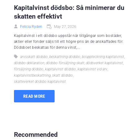
Kapitalvinst dödsbo: Så minimerar du
skatten effektivt
Felicia Ryden
May 27, 2026
Kapitalvinst i ett dödsbo uppstår när tillgångar som bostäder,
aktier eller fonder säljs till ett högre pris än de anskaffades för.
Dödsboet beskattas för denna vinst,...
arvsskatt dödsbo
,
beskattning dödsbo
,
bouppteckning kapitalvinst
,
dödsbo deklaration
,
dödsbo försäljning skatt
,
dödsverket kapitalvinst
,
försäljning dödsbo
,
kapitalvinst dödsbo
,
kapitalvinst vid arv
,
kapitalvinstbeskattning
,
skatt dödsbo
,
skatteverket dödsbo kapitalvinst
READ MORE
Recommended