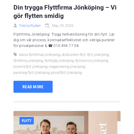
Din trygga Flyttfirma Jönköping – Vi
gör flytten smidig
Felicia Ryden
May 29, 2026
Flyttfirma Jönköping: Trygg helhetslösning för din flytt. Lär
dig om vår process, kostnadseffektivitet och viktiga punkter
för privatpersoner & ☎ 010-494 77 08
bästa flyttfirman jönköping
,
dödsverket flytt
,
flytt jönköping
,
flyttfirma jönköping
,
flytthjälp jönköping
,
flyttservice jönköping
,
kontorsflytt jönköping
,
magasinering jönköping
,
packning flytt jönköping
,
privatflytt jönköping
READ MORE
FLYTT