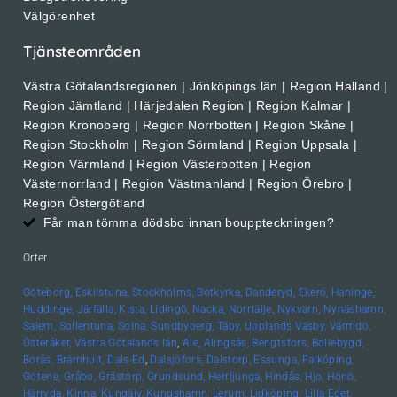
Välgörenhet
Tjänsteområden
Västra Götalandsregionen | Jönköpings län | Region Halland |
Region Jämtland | Härjedalen Region | Region Kalmar |
Region Kronoberg | Region Norrbotten | Region Skåne |
Region Stockholm | Region Sörmland | Region Uppsala |
Region Värmland | Region Västerbotten | Region
Västernorrland | Region Västmanland | Region Örebro |
Region Östergötland
Får man tömma dödsbo innan bouppteckningen?
Orter
Göteborg,
Eskilstuna,
Stockholms,
Botkyrka,
Danderyd,
Ekerö,
Haninge,
Huddinge,
Järfälla,
Kista,
Lidingö,
Nacka,
Norrtälje,
Nykvarn,
Nynäshamn,
Salem,
Sollentuna,
Solna,
Sundbyberg,
Täby,
Upplands
Väsby,
Värmdö,
Österåker,
Västra Götalands län
,
Ale,
Alingsås,
Bengtsfors,
Bollebygd,
Borås,
Brämhult,
Dals-Ed
,
Dalsjöfors,
Dalstorp,
Essunga,
Falköping,
Götene,
Gråbo,
Grästorp,
Grundsund,
Herrljunga,
Hindås,
Hjo,
Hönö,
Härryda,
Kinna,
Kungälv,
Kungshamn,
Lerum,
Lidköping,
Lilla Edet,