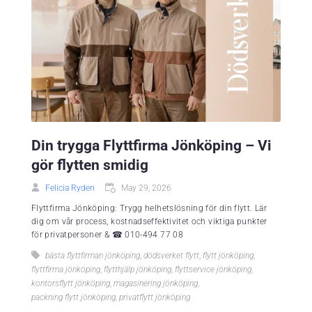
Din trygga Flyttfirma Jönköping – Vi
gör flytten smidig
Felicia Ryden
May 29, 2026
Flyttfirma Jönköping: Trygg helhetslösning för din flytt. Lär
dig om vår process, kostnadseffektivitet och viktiga punkter
för privatpersoner & ☎ 010-494 77 08
bästa flyttfirman jönköping
,
dödsverket flytt
,
flytt jönköping
,
flyttfirma jönköping
,
flytthjälp jönköping
,
flyttservice jönköping
,
kontorsflytt jönköping
,
magasinering jönköping
,
packning flytt jönköping
,
privatflytt jönköping