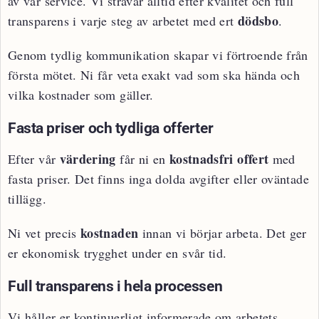
av vår service. Vi strävar alltid efter kvalitet och full
dödsbo
transparens i varje steg av arbetet med ert
.
Genom tydlig kommunikation skapar vi förtroende från
första mötet. Ni får veta exakt vad som ska hända och
vilka kostnader som gäller.
Fasta priser och tydliga offerter
värdering
kostnadsfri offert
Efter vår
får ni en
med
fasta priser. Det finns inga dolda avgifter eller oväntade
tillägg.
kostnaden
Ni vet precis
innan vi börjar arbeta. Det ger
er ekonomisk trygghet under en svår tid.
Full transparens i hela processen
Vi håller er kontinuerligt informerade om arbetets