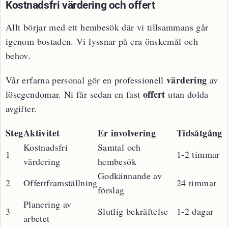
Kostnadsfri värdering och offert
Allt börjar med ett hembesök där vi tillsammans går
igenom bostaden. Vi lyssnar på era önskemål och
behov.
värdering
Vår erfarna personal gör en professionell
av
offert
lösegendomar. Ni får sedan en fast
utan dolda
avgifter.
Steg
Aktivitet
Er involvering
Tidsåtgång
Kostnadsfri
Samtal och
1
1-2 timmar
värdering
hembesök
Godkännande av
2
Offertframställning
24 timmar
förslag
Planering av
3
Slutlig bekräftelse
1-2 dagar
arbetet