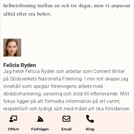
helhetslösning mellan en och tre dagar, men vi anpassar
alltid efter era behov.
Felicia Ryden
Jag heter Felicia Rydén och arbetar som Content Writer
på Dödsverkets Nationella Förening. I min roll skapar jag
innehåll som speglar föreningens arbete med
dödsbohantering, sanering och stöd till efterlevande. Mitt
fokus ligger på att förmedla information på ett varmt,
respektfullt och tydligt sätt med målet att öka förståelsen
för det viktiga arbete vi gör och skapa trygghet för
människor i livets mest känsliga skeden.
Offert
Förfrågan
Email
Ring
VIEW ALL POSTS