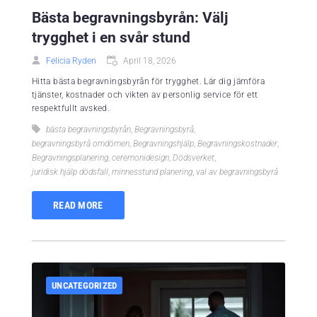
Bästa begravningsbyrån: Välj
trygghet i en svår stund
Felicia Ryden
April 18, 2026
Hitta bästa begravningsbyrån för trygghet. Lär dig jämföra
tjänster, kostnader och vikten av personlig service för ett
respektfullt avsked.
bästa begravningsbyrån
,
Begravningsbyrå
,
begravningsbyrå omdömen
,
Begravningshjälp
,
Begravningskostnader
,
Begravningsplanering
,
ceremonidesign
,
Dödsverket
,
juridisk hjälp dödsfall
,
minnesstund planering
,
val av begravningsbyrå
READ MORE
UNCATEGORIZED