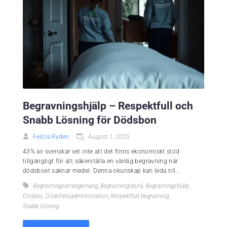
Begravningshjälp – Respektfull och
Snabb Lösning för Dödsbon
Felicia Ryden
August 1, 2025
43% av svenskar vet inte att det finns ekonomiskt stöd
tillgängligt för att säkerställa en värdig begravning när
dödsboet saknar medel. Denna okunskap kan leda till...
Begravningsarrangemang
,
Begravningsbyrå
,
Begravningshjälp
,
Dödsbo
,
Dödsfallsadministration
,
Respektfull begravning
,
Snabb lösning