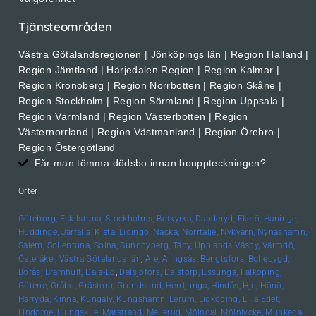
Tjänsteområden
Västra Götalandsregionen | Jönköpings län | Region Halland |
Region Jämtland | Härjedalen Region | Region Kalmar |
Region Kronoberg | Region Norrbotten | Region Skåne |
Region Stockholm | Region Sörmland | Region Uppsala |
Region Värmland | Region Västerbotten | Region
Västernorrland | Region Västmanland | Region Örebro |
Region Östergötland
Får man tömma dödsbo innan bouppteckningen?
Orter
Göteborg,
Eskilstuna,
Stockholms,
Botkyrka,
Danderyd,
Ekerö,
Haninge,
Huddinge,
Järfälla,
Kista,
Lidingö,
Nacka,
Norrtälje,
Nykvarn,
Nynäshamn,
Salem,
Sollentuna,
Solna,
Sundbyberg,
Täby,
Upplands
Väsby,
Värmdö,
Österåker,
Västra Götalands län
,
Ale,
Alingsås,
Bengtsfors,
Bollebygd,
Borås,
Brämhult,
Dals-Ed
,
Dalsjöfors,
Dalstorp,
Essunga,
Falköping,
Götene,
Gråbo,
Grästorp,
Grundsund,
Herrljunga,
Hindås,
Hjo,
Hönö,
Härryda,
Kinna,
Kungälv,
Kungshamn,
Lerum,
Lidköping,
Lilla Edet,
Lindome,
Ljungskile,
Marstrand,
Mellerud,
Mölndal,
Mölnlycke,
Munkedal,