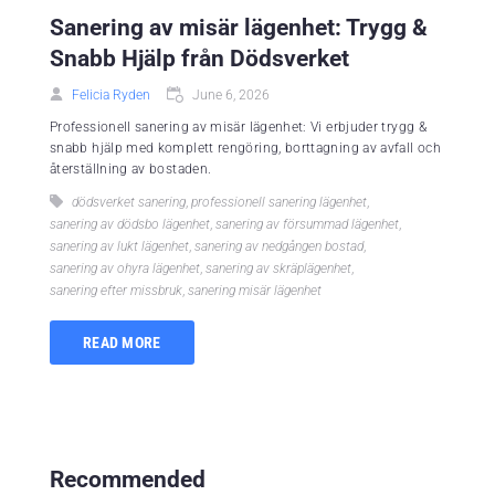
Sanering av misär lägenhet: Trygg &
Snabb Hjälp från Dödsverket
Felicia Ryden
June 6, 2026
Professionell sanering av misär lägenhet: Vi erbjuder trygg &
snabb hjälp med komplett rengöring, borttagning av avfall och
återställning av bostaden.
dödsverket sanering
,
professionell sanering lägenhet
,
sanering av dödsbo lägenhet
,
sanering av försummad lägenhet
,
sanering av lukt lägenhet
,
sanering av nedgången bostad
,
sanering av ohyra lägenhet
,
sanering av skräplägenhet
,
sanering efter missbruk
,
sanering misär lägenhet
READ MORE
Recommended