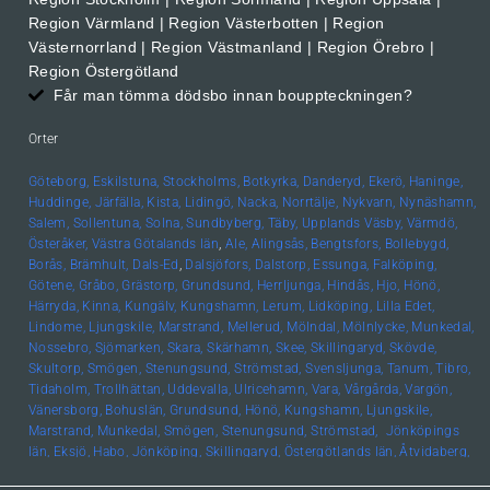
Region Värmland | Region Västerbotten | Region
Västernorrland | Region Västmanland | Region Örebro |
Region Östergötland
Får man tömma dödsbo innan bouppteckningen?
Orter
Göteborg,
Eskilstuna,
Stockholms,
Botkyrka,
Danderyd,
Ekerö,
Haninge,
Huddinge,
Järfälla,
Kista,
Lidingö,
Nacka,
Norrtälje,
Nykvarn,
Nynäshamn,
Salem,
Sollentuna,
Solna,
Sundbyberg,
Täby,
Upplands
Väsby,
Värmdö,
Österåker,
Västra Götalands län
,
Ale,
Alingsås,
Bengtsfors,
Bollebygd,
Borås,
Brämhult,
Dals-Ed
,
Dalsjöfors,
Dalstorp,
Essunga,
Falköping,
Götene,
Gråbo,
Grästorp,
Grundsund,
Herrljunga,
Hindås,
Hjo,
Hönö,
Härryda,
Kinna,
Kungälv,
Kungshamn,
Lerum,
Lidköping,
Lilla Edet,
Lindome,
Ljungskile,
Marstrand,
Mellerud,
Mölndal,
Mölnlycke,
Munkedal,
Nossebro,
Sjömarken,
Skara,
Skärhamn,
Skee,
Skillingaryd,
Skövde,
Skultorp,
Smögen,
Stenungsund,
Strömstad,
Svensljunga,
Tanum,
Tibro,
Tidaholm,
Trollhättan,
Uddevalla,
Ulricehamn,
Vara,
Vårgårda,
Vargön,
Vänersborg,
Bohuslän, Grundsund,
Hönö,
Kungshamn,
Ljungskile,
Marstrand,
Munkedal,
Smögen,
Stenungsund,
Strömstad,
Jönköpings
län,
Eksjö,
Habo,
Jönköping,
Skillingaryd,
Östergötlands län,
Åtvidaberg,
Boxholm,
Finspång,
Kinda,
Kisa,
Linköping,
Mjölby,
Motala,
Söderköping,