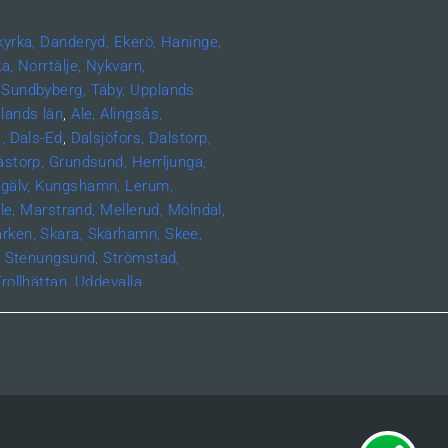
kyrka,
Danderyd,
Ekerö,
Haninge,
a,
Norrtälje,
Nykvarn,
Sundbyberg,
Täby,
Upplands
lands län
,
Ale,
Alingsås,
,
Dals-Ed
,
Dalsjöfors,
Dalstorp,
ästorp,
Grundsund,
Herrljunga,
gälv,
Kungshamn,
Lerum,
le,
Marstrand,
Mellerud,
Mölndal,
rken,
Skara,
Skärhamn,
Skee,
,
Stenungsund,
Strömstad,
rollhättan,
Uddevalla,
änersborg,
Bohuslän, Grundsund,
nd,
Munkedal,
Smögen,
län,
Eksjö,
Habo,
Jönköping,
erg,
Boxholm,
Finspång,
Kinda,
öping,
Vadstena,
Valdemarsvik,
mstad,
Varberg,
Skåne län,