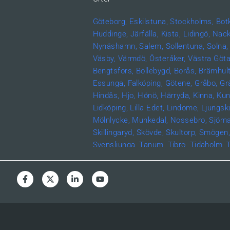
Göteborg,
Eskilstuna,
Stockholms,
Bot
Huddinge,
Järfälla,
Kista,
Lidingö,
Nack
Nynäshamn,
Salem,
Sollentuna,
Solna,
Väsby,
Värmdö,
Österåker,
Västra Göta
Bengtsfors,
Bollebygd,
Borås,
Brämhult
Essunga,
Falköping,
Götene,
Gråbo,
Gr
Hindås,
Hjo,
Hönö,
Härryda,
Kinna,
Kun
Lidköping,
Lilla Edet,
Lindome,
Ljungski
Mölnlycke,
Munkedal,
Nossebro,
Sjöma
Skillingaryd,
Skövde,
Skultorp,
Smögen
Svensljunga,
Tanum,
Tibro,
Tidaholm,
T
Ulricehamn,
Vara,
Vårgårda,
Vargön,
V
Hönö,
Kungshamn,
Ljungskile,
Marstra
Stenungsund,
Strömstad,
Jönköpings 
Skillingaryd,
Östergötlands län,
Åtvidab
Kisa,
Linköping,
Mjölby,
Motala,
Söderk
Ödeshög,
Hallands län,
Falkenberg,
Hal