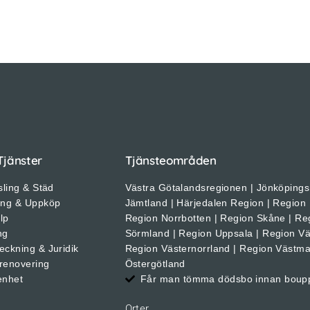
Tjänster
Tjänsteområden
sling & Städ
Västra Götalandsregionen | Jönköpings 
ing & Uppköp
Jämtland | Härjedalen Region | Region
älp
Region Norrbotten | Region Skåne | Re
ng
Sörmland | Region Uppsala | Region Vä
eckning & Juridik
Region Västernorrland | Region Västma
renovering
Östergötland
enhet
Får man tömma dödsbo innan boup
Orter