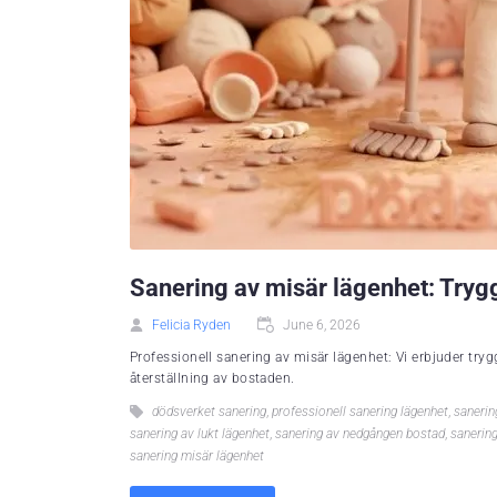
Sanering av misär lägenhet: Tryg
Felicia Ryden
June 6, 2026
Professionell sanering av misär lägenhet: Vi erbjuder try
återställning av bostaden.
dödsverket sanering
,
professionell sanering lägenhet
,
sanerin
sanering av lukt lägenhet
,
sanering av nedgången bostad
,
sanering
sanering misär lägenhet