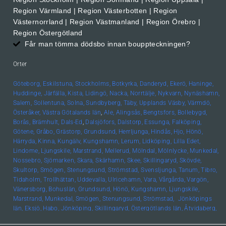
Region Värmland | Region Västerbotten | Region
Västernorrland | Region Västmanland | Region Örebro |
Region Östergötland
Får man tömma dödsbo innan bouppteckningen?
Orter
Göteborg,
Eskilstuna,
Stockholms,
Botkyrka,
Danderyd,
Ekerö,
Haninge,
Huddinge,
Järfälla,
Kista,
Lidingö,
Nacka,
Norrtälje,
Nykvarn,
Nynäshamn,
Salem,
Sollentuna,
Solna,
Sundbyberg,
Täby,
Upplands
Väsby,
Värmdö,
Österåker,
Västra Götalands län
,
Ale,
Alingsås,
Bengtsfors,
Bollebygd,
Borås,
Brämhult,
Dals-Ed
,
Dalsjöfors,
Dalstorp,
Essunga,
Falköping,
Götene,
Gråbo,
Grästorp,
Grundsund,
Herrljunga,
Hindås,
Hjo,
Hönö,
Härryda,
Kinna,
Kungälv,
Kungshamn,
Lerum,
Lidköping,
Lilla Edet,
Lindome,
Ljungskile,
Marstrand,
Mellerud,
Mölndal,
Mölnlycke,
Munkedal,
Nossebro,
Sjömarken,
Skara,
Skärhamn,
Skee,
Skillingaryd,
Skövde,
Skultorp,
Smögen,
Stenungsund,
Strömstad,
Svensljunga,
Tanum,
Tibro,
Tidaholm,
Trollhättan,
Uddevalla,
Ulricehamn,
Vara,
Vårgårda,
Vargön,
Vänersborg,
Bohuslän, Grundsund,
Hönö,
Kungshamn,
Ljungskile,
Marstrand,
Munkedal,
Smögen,
Stenungsund,
Strömstad,
Jönköpings
län,
Eksjö,
Habo,
Jönköping,
Skillingaryd,
Östergötlands län,
Åtvidaberg,
Boxholm,
Finspång,
Kinda,
Kisa,
Linköping,
Mjölby,
Motala,
Söderköping,