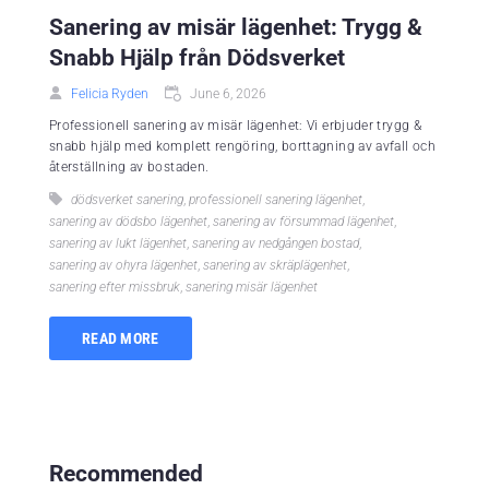
Sanering av misär lägenhet: Trygg &
Snabb Hjälp från Dödsverket
Felicia Ryden
June 6, 2026
Professionell sanering av misär lägenhet: Vi erbjuder trygg &
snabb hjälp med komplett rengöring, borttagning av avfall och
återställning av bostaden.
dödsverket sanering
,
professionell sanering lägenhet
,
sanering av dödsbo lägenhet
,
sanering av försummad lägenhet
,
sanering av lukt lägenhet
,
sanering av nedgången bostad
,
sanering av ohyra lägenhet
,
sanering av skräplägenhet
,
sanering efter missbruk
,
sanering misär lägenhet
READ MORE
Recommended